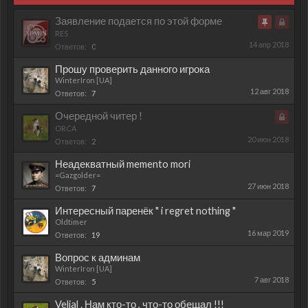
Заявление подается по этой форме
Важно
Закрыт
RES
14 апр 2018
Ответов:
0
Прошу проверить данного игрока
WinterIron [UA]
12 авг 2018
Ответов:
7
Очередной читер !
Закрыт
ORCA
20 июн 2018
Ответов:
2
Неадекватный memento mori
=Gazgolder=
27 июн 2018
Ответов:
7
Интересный паренёк " i regret nothing "
Oldtimer
16 мар 2019
Ответов:
19
Вопрос к админам
WinterIron [UA]
7 авг 2018
Ответов:
5
Velial . Нам кто-то , что-то обещал !!!