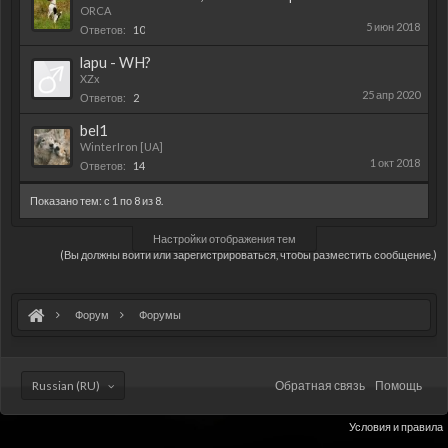
ORCA
5 июн 2018
Ответов:
10
lapu - WH?
XZx
25 апр 2020
Ответов:
2
bel1
WinterIron [UA]
1 окт 2018
Ответов:
14
Показано тем: с 1 по 8 из 8.
Настройки отображения тем
(Вы должны войти или зарегистрироваться, чтобы разместить сообщение.)
Форум
Форумы
Russian (RU)
Обратная связь
Помощь
Условия и правила