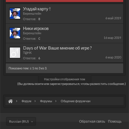
Угадай карту !
Беренштейн
6 май 2019
Ответов:
8
Ники игроков
Беренштейн
16 мар 2019
Ответов:
0
Days of War Ваше мнение об игре ?
T@HK
6 мар 2020
Ответов:
6
Показано тем: с 1 по 3 из 3.
Настройки отображения тем
(Вы должны войти или зарегистрироваться, чтобы разместить сообщение.)
Форум
Форумы
Общение форумчан
Russian (RU)
Обратная связь
Помощь