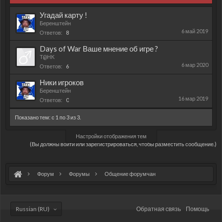
Угадай карту !
Беренштейн
6 май 2019
Ответов:
8
Days of War Ваше мнение об игре ?
T@HK
6 мар 2020
Ответов:
6
Ники игроков
Беренштейн
16 мар 2019
Ответов:
0
Показано тем: с 1 по 3 из 3.
Настройки отображения тем
(Вы должны войти или зарегистрироваться, чтобы разместить сообщение.)
Форум
Форумы
Общение форумчан
Russian (RU)
Обратная связь
Помощь