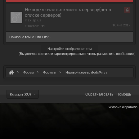
Не подключается клиент к серверу(нет в
списке серверов)
Закрыт
max_zp_ua
10 янв 2019
Ответов:
11
Показано тем: с 1 по 1 из 1.
Настройки отображения тем
(Вы должны войти или зарегистрироваться, чтобы разместить сообщение.)
Форум
Форумы
Игровой сервер dods9may
Russian (RU)
Обратная связь
Помощь
Условия и правила