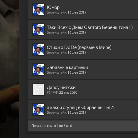
Юмор
Беренштейн
,
16 фев 2019
Таки Всех с Днём Святого Беренштина ! )
Беренштейн
,
16 фев 2019
Стихи о DoDе (первые в Мире)
Беренштейн
,
16 фев 2019
Забавные картинки
Беренштейн
,
16 фев 2019
Дароу читАки
P1FPAF
,
22 апр 2020
а какой огурец выбираешь ТЫ ?!
Беренштейн
,
16 фев 2019
Показано тем: с 1 по 6 из 6.