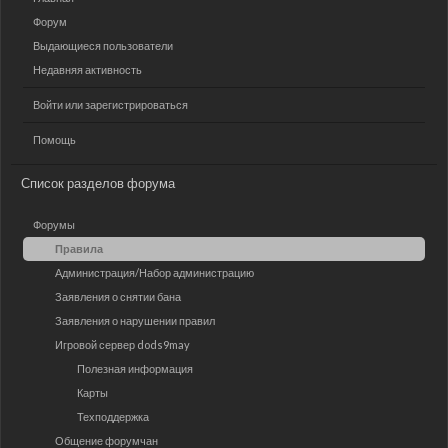
Форум
Выдающиеся пользователи
Недавняя активность
Войти или зарегистрироваться
Помощь
Список разделов форума
Форумы
Правила
Администрация/Набор администрацию
Заявления о снятии бана
Заявления о нарушении правил
Игровой сервер dods9may
Полезная информация
Карты
Техподдержка
Общение форумчан