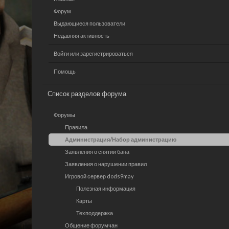
Форум
Выдающиеся пользователи
Недавняя активность
Войти или зарегистрироваться
Помощь
Список разделов форума
Форумы
Правила
Администрация/Набор администрацию
Заявления о снятии бана
Заявления о нарушении правил
Игровой сервер dods9may
Полезная информация
Карты
Техподдержка
Общение форумчан