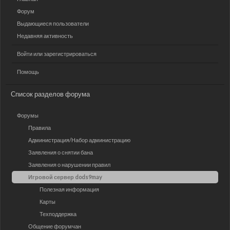
Форум
Выдающиеся пользователи
Недавняя активность
Войти или зарегистрироваться
Помощь
Список разделов форума
Форумы
Правила
Администрация/Набор администрацию
Заявления о снятии бана
Заявления о нарушении правил
Игровой сервер dods9may
Полезная информация
Карты
Техподдержка
Общение форумчан