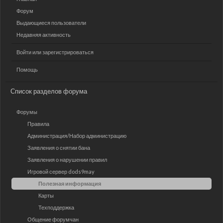
Форум
Выдающиеся пользователи
Недавняя активность
Войти или зарегистрироваться
Помощь
Список разделов форума
Форумы
Правила
Администрация/Набор администрацию
Заявления о снятии бана
Заявления о нарушении правил
Игровой сервер dods9may
Полезная информация
Карты
Техподдержка
Общение форумчан