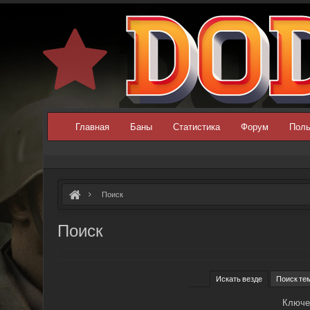
Главная
Баны
Статистика
Форум
Поль
Поиск
Поиск
Искать везде
Поиск те
Ключе