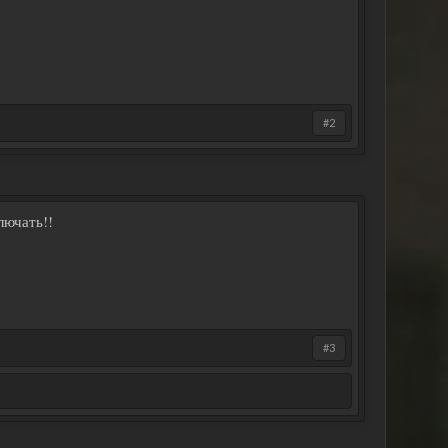
#2
лючать!!
#3