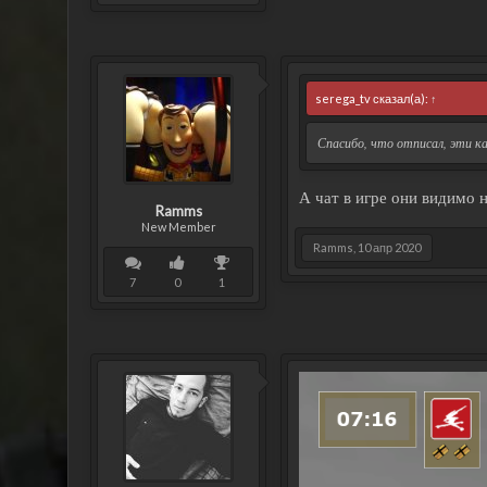
serega_tv сказал(а):
↑
Спасибо, что отписал, эти ка
А чат в игре они видимо н
Ramms
New Member
Ramms
,
10 апр 2020
7
0
1