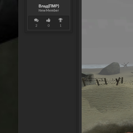
Влад(ПМР)
New Member
2
0
1