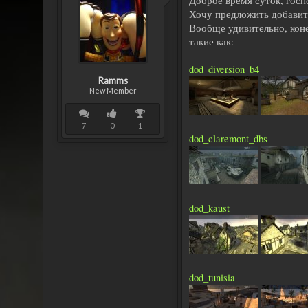
Доброе время суток, госп
Хочу предложить добавить
Вообще удивительно, коне
такие как:
dod_diversion_b4
Ramms
New Member
7
0
1
dod_claremont_dbs
dod_kaust
dod_tunisia