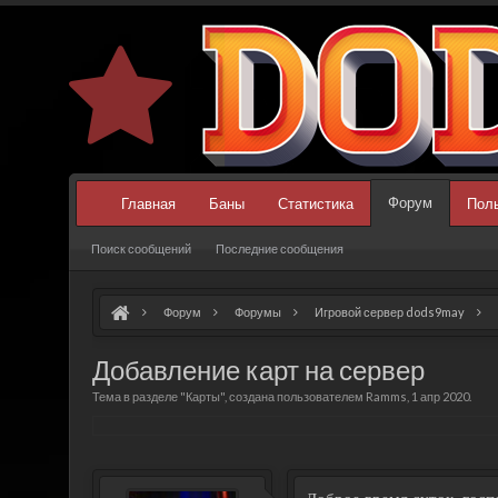
Форум
Главная
Баны
Статистика
Пол
Поиск сообщений
Последние сообщения
Форум
Форумы
Игровой сервер dods9may
Добавление карт на сервер
Тема в разделе "
Карты
", создана пользователем
Ramms
,
1 апр 2020
.