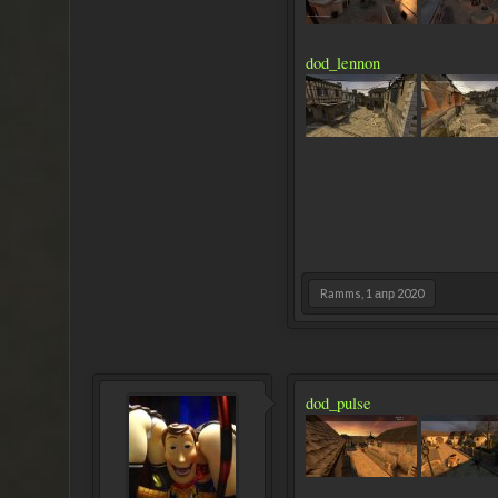
dod_lennon
Ramms
,
1 апр 2020
dod_pulse