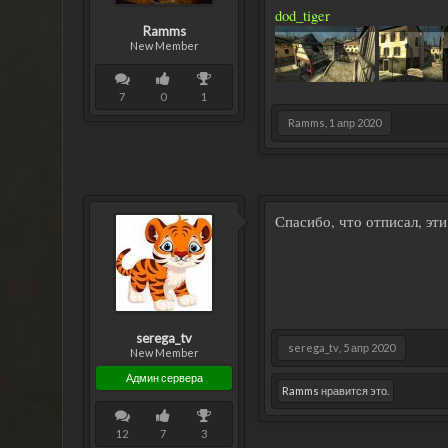
dod_tiger
Ramms
New Member
7
0
1
Ramms
,
1 апр 2020
Спасибо, что отписал, эти
serega_tv
serega_tv
,
5 апр 2020
New Member
Админ сервера
Ramms
нравится это.
12
7
3