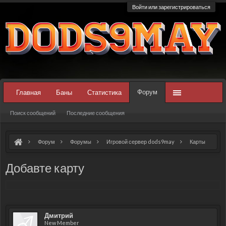
Войти или зарегистрироваться
Форум
Главная
Баны
Статистика
Поиск сообщений
Последние сообщения
Форум
Форумы
Игровой сервер dods9may
Карты
Добавте карту
Дмитрий
New Member