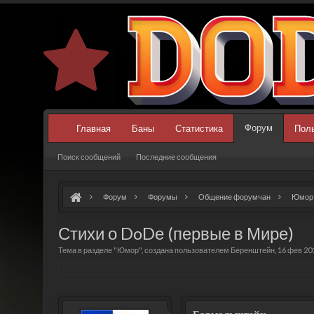
Форум
Главная
Баны
Статистика
Пол
Поиск сообщений
Последние сообщения
Форум
Форумы
Общение форумчан
Юмор
Стихи о DoDе (первые в Мире)
Тема в разделе "
Юмор
", создана пользователем
Беренштейн
,
16 фев 20