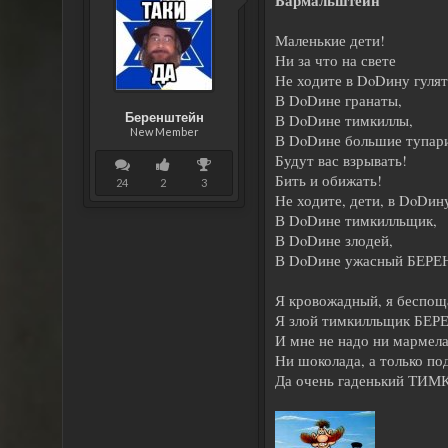
Бармальштейн
Маленькие дети!
Ни за что на свете
Не ходите в DoDину гулят
В DoDине гранаты,
Беренштейн
В DoDине тимкиллы,
New Member
В DoDине большие тупар
Будут вас взрывать!
Бить и обижать!
24
2
3
Не ходите, дети, в DoDину
В DoDине тимкилльщик,
В DoDине злодей,
В DoDине ужасный БЕР
Я кровожадный, я беспощ
Я злой тимкилльщик БЕ
И мне не надо ни мармела
Ни шоколада, а только по
Да очень гаденький ТИ