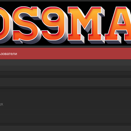
ьзователи
19
.