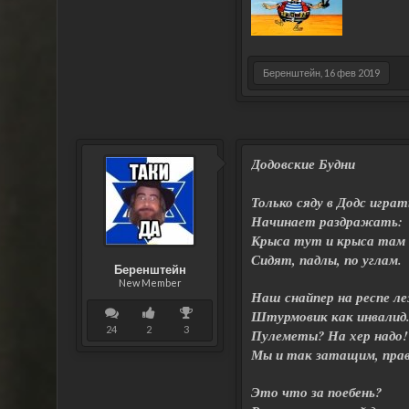
Беренштейн
,
16 фев 2019
Додовские Будни
Только сяду в Додс играт
Начинает раздражать:
Крыса тут и крыса там
Сидят, падлы, по углам.
Беренштейн
New Member
Наш снайпер на респе л
Штурмовик как инвалид.
24
2
3
Пулеметы? На хер надо!
Мы и так затащим, пра
Это что за поебень?