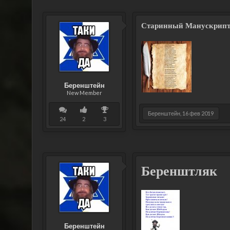
Старинный Манускрипт 
Беренштейн
New Member
Беренштейн
,
16 фев 2019
24
2
3
Беренштляк
Беренштейн