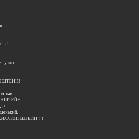
ь!
илы!
 гулять!
ЕНШТЕЙН!
адный,
РЕНШТЕЙН !
да,
дленький,
МКИЛЛИНГШТЕЙН !!!