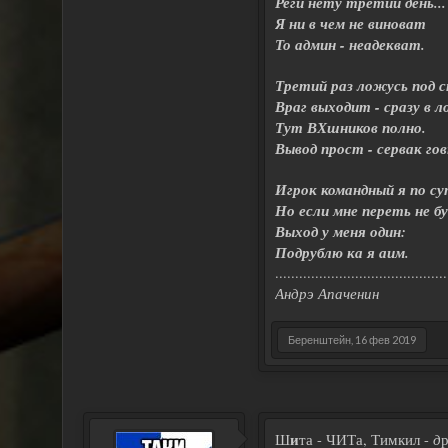
Реги нету третий день...
Я ни в чем не виноват
То админ - неадекват.
Третий раз ложусь под с
Враг выходит - сразу в л
Тут ВХшников полно.
Вывод прост - сервак гов
Игрок командный я по су
Но если мне переть не бу
Выход у меня один:
Подрублю ка я аим.
...........................................
Андрэ Апаченин
Беренштейн
,
16 фев 2019
и
д
Ш
та - ЧИТа, Тимкил -
р