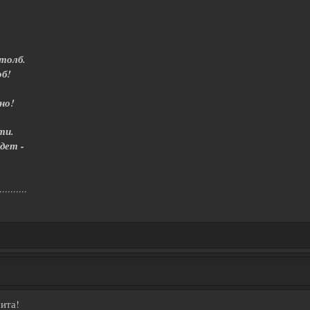
толб.
об!
но!
ти.
дет -
..........
ита!