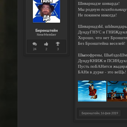
Шиварнадзе шиварда!
психбольницу
Мы родную
Не покинем никогда!
ШиварнадзЫ, шЫвандары
Беренштейн
ДундуГНУС и ГНИЖдукл
New Member
Хорошо, что нет Бронште
Без Бронштейна веселей!
24
2
3
ы
Ш
Ш
зофрены, Шыбздо
м
ДундуКНИЖ и ПСИНдук
Пусть поБАНится жыдяра
БАНя в дурке - это веЩь!
Беренштейн
,
16 фев 2019