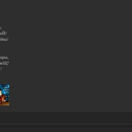
,
еЙ!
йна!
ары,
леЩ!
!