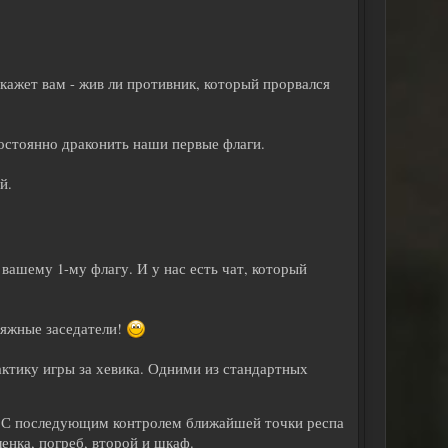
кажет вам - жив ли противник, который прорвался
 постоянно драконить наши первые флаги.
й.
 вашему 1-му флагу. И у нас есть чат, который
сяжные заседатели!
тактику игры за хевика. Одними из стандартных
г. С последующим контролем ближайшей точки респа
енка, погреб, второй и шкаф.