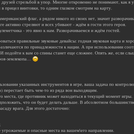
 друзей стрельбой в упор. Многие откровенно не понимают, как я уз
м в прицел винтовки, то одним глазком смотрим на карту.
американский флаг, а рядом никого из своих нет, значит разворачи
ге активно стреляют и всех убивают - ждём в гости этого героя.
улеметчика - это явно к нам. Разворачиваемся и ждём гостей.
ваться правильные звуковые девайсы: годная звуковая карта и хор
азличаются по принадлежности к нации. А при использовании соо
 И подойти к вам со спины станет еще сложнее. Опять же, если слыш
ероя-землекопа…
ьзовании указанных инструментов в игре, ваша задача по контрол
о) перестает быть чем-то из ряда вон выходящим.
го места, где противник может находиться в текущий момент игры. Н
положить, что он будет делать дальше. В абсолютном большинстве
асаду врага. Для этого достаточно:
;
е угрожаемые и опасные места на вашем\его направлении.