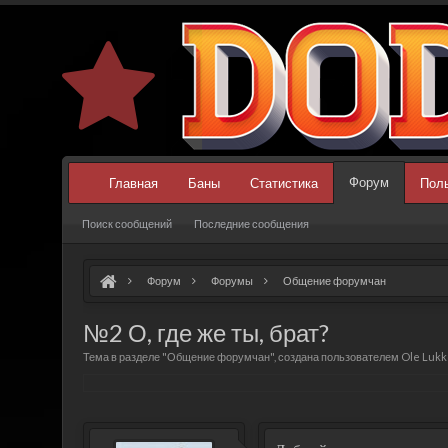
Форум
Главная
Баны
Статистика
Пол
Поиск сообщений
Последние сообщения
Форум
Форумы
Общение форумчан
№2 О, где же ты, брат?
Тема в разделе "
Общение форумчан
", создана пользователем
Ole Luk