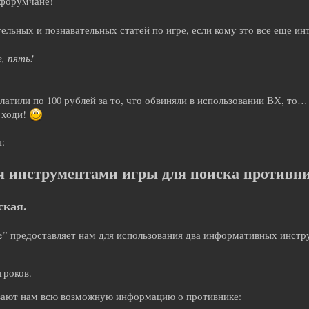
 форумчане!
льных и познавательных статей по игре, если кому это все еще ин
е, пять!
латили по 100 рублей за то, что обвиняли в использовании ВХ, то…
е ходи!
я:
я инструментами игры для поиска противн
ская.
rce” предоставляет нам для использования два информативных инстр
гроков.
вают нам всю возможную информацию о противнике: