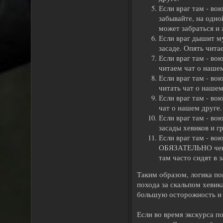
Если враг там - во
забывайте, на одной
может забраться и 
Если враг дышит му
засаде. Опять чита
Если враг там - во
читаем чат о нашем
Если враг там - во
читать чат о нашем
Если враг там - во
чат о нашем друге.
Если враг там - во
засады хевиков и г
Если враг там - во
ОБЯЗАТЕЛЬНО чекае
там часто сидят в з
Таким образом, логика по
похода за скальпом хевика
большую осторожность и 
Если во время экскурса п