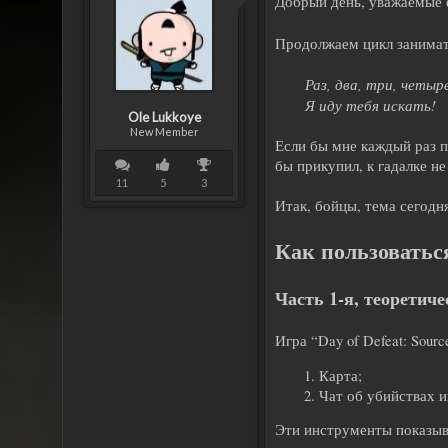
Добрый день, уважаемые
Продолжаем цикл занимате
Раз, два, три, четыр
Я иду тебя искать!
Ole Lukkoye
New Member
Если бы мне каждый раз п
бы прикупил, к гадалке н
11
5
3
Итак, бойцы, тема сегодн
Как пользоватьс
Часть 1-я, теоретиче
Игра “Day of Defeat: Sou
Карта;
Чат об убийствах и
Эти инструменты показы