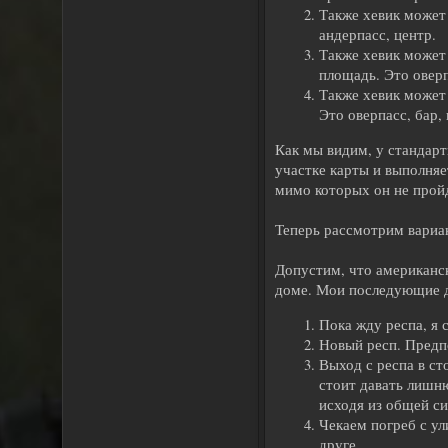
Также хевик может 
андерпасс, центр.
Также хевик может 
площадь. Это оверпа
Также хевик может
Это оверпасс, бар, 
Как мы видим, у стандарт
участке карты и выполняе
мимо которых он не пройд
Теперь рассмотрим вариан
Допустим, что американск
доме. Мои последующие д
Пока жду респа, я
Новый респ. Предпо
Выход с респа в ст
стоит давать лишн
исходя из общей си
Чекаем погреб с ул
друге.