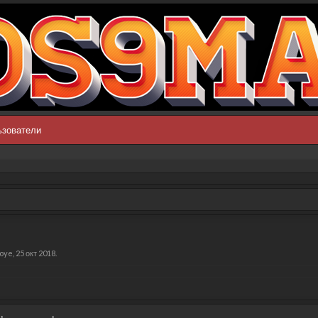
ьзователи
koye
,
25 окт 2018
.