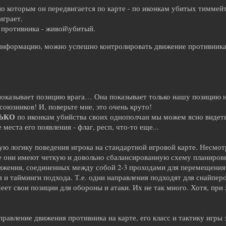
по которым он передвигается по карте - по иконкам убитых тиммейт
играет.
 противника - живой\убитый.
нформацию, можно успешно контролировать движение противника 
 показывает позицию врага… Она показывает только нашу позицию 
союзников! И, поверьте мне, это очень круто!
ЬКО
по иконкам убийства своих однополчан мы можем ясно видеть 
еста его появления - флаг, респ, что-то еще...
ю логику поведения игрока на стандартной игровой карте. Несмотр
е они имеют четкую и довольно сбалансированную схему планировк
ижения, соединенных между собой 2-3 проходами для перемещения 
 и тайминги подхода. Т.е. одни направления подходят для снайпер
еет свои позиции для обороны и атаки. Их не так много. Хотя, пр
правление движения противника на карте, его класс и тактику игры