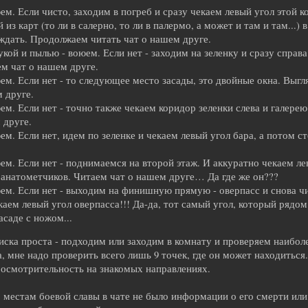
юем. Если чисто, заходим в погреб и сразу чекаем левый угол этой 
 из карт (то ли в салерно, то ли в палермо, а может и там и там...) 
ждать. Продолжаем читать чат о нашем друге.
кой и пылью - воюем. Если нет - заходим на зеленку и сразу спра
ем чат о нашем друге.
юем. Если нет - то следующее место засады, это двойные окна. Вы
 друге.
юем. Если нет - точно также чекаем коридор зеленки слева и галер
 друге.
юем. Если нет, идем по зеленке и чекаем левый угол бара, а потом 
юем. Если нет - поднимаемся на второй этаж. И аккуратно чекаем л
ранатометчиков. Читаем чат о нашем друге… Да где же он???
юем. Если нет - выходим на финишную прямую - оверпасс и снова ч
м левый угол оверпасса!!! Да-да, тот самый угол, который рядом 
асаде с ножом...
иска проста - подходим или заходим в комнату и проверяем наибол
, мне надо проверить всего лишь 9 точек, где он может находиться.
осмотрительность на знакомых направлениях.
о местам боевой славы в чате не было информации о его смерти или 