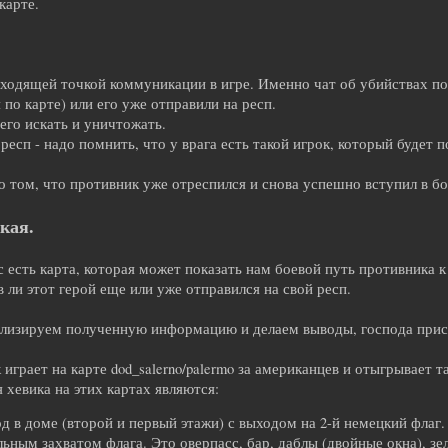
карте.
ходящей точкой коммуникации в игре. Именно чат об убийствах по
по карте) или его уже отправили на респ.
его искать и уничтожать.
 респ - надо помнить, что у врага есть такой игрок, который будет
о том, что противник уже отреспился и снова успешно вступил в бо
кая.
с есть карта, которая может показать нам боевой путь противника к
 ли этот герой еще или уже отправился на свой респ.
нализируем полученную информацию и делаем выводы, господа при
играет на карте dod_salerno/palermo за американцев и отыгрывает 
 хевика на этих картах являются:
д в доме (второй и первый этажи) с выходом на 2-й немецкий фла
ьным захватом флага. Это оверпасс, бар, даблы (двойные окна), зел