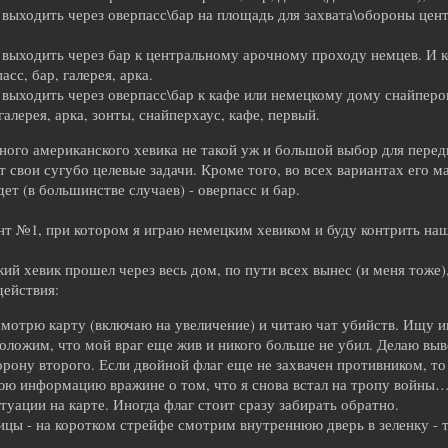
выходить через оверпасс\бар на площадь для захвата\обороны центр
выходить через бар к центральному арочному проходу немцев. И к
сс, бар, галерея, арка.
 выходить через оверпасс\бар к кафе или немецкому дому снайперо
галерея, арка, зонты, снайперхаус, кафе, первый.
ного американского хевика не такой уж и большой выбор для перед
т свои сугубо целевые задачи. Кроме того, во всех вариантах его м
ет (в большинстве случаев) - оверпасс и бар.
т №1, при котором я играю немецким хевиком и буду контрить наш
ий хевик прошел через весь дом, по пути всех вынес (и меня тоже)
ействия:
 смотрю карту (включаю на увеличение) и читаю чат убийств. Ищу 
ложим, что мой враг еще жив и никого больше не убил. Делаю вывод
орону второго. Если двойной флаг еще не захвачен противником, то
юю информацию вражине о том, что я снова встал на тропу войны…
туации на карте. Иногда флаг стоит сразу забирать обратно.
ицы - на коротком стрейфе смотрим внутреннюю дверь в зеленку - 