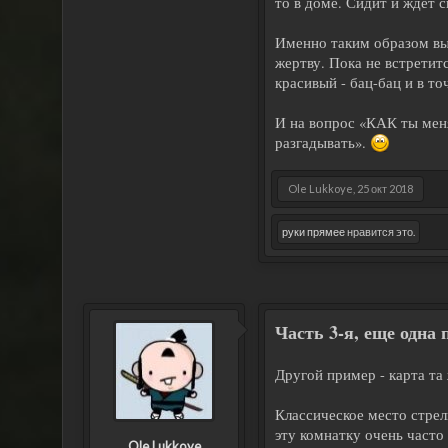
то в доме. Сидит и ждёт 
Именно таким образом вып
жертву. Пока не встретитс
красивый - бац-бац и в то
И на вопрос «КАК ты меня
разгадывать».
Ole Lukkoye
,
25 окт 2018
руки прямее
нравится это.
Часть 3-я, еще одна 
Другой пример - карта та 
Классическое место стрел
эту комнатку очень часто
Ole Lukkoye