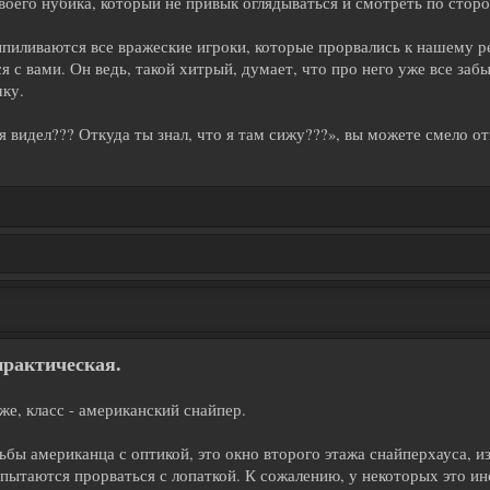
своего нубика, который не привык оглядываться и смотреть по стор
иливаются все вражеские игроки, которые прорвались к нашему ре
я с вами. Он ведь, такой хитрый, думает, что про него уже все забыл
чку.
 видел??? Откуда ты знал, что я там сижу???», вы можете смело о
практическая.
же, класс - американский снайпер.
ьбы американца с оптикой, это окно второго этажа снайперхауса, и
 пытаются прорваться с лопаткой. К сожалению, у некоторых это ин