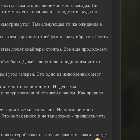
комнаты - там второе любимое место засады. Не
в этом углу есть полочка для продуктов, куда он
ва смотрим угол. Там следующая точка ожидания в
глядываем коротким стрейфом и сразу обратно. Опять
ею (там любят снайперы стоять). Все еще продолжаем
стойку бара. Даже если устали, продолжаем читать
евый угол галереи. Это одно из излюбленных мест
итаем чат о нашем друге. И здесь мы
с полуразломанной стенкой с окном. Как правило
ее вероятные места засады. На примере моего
 Это не так много и не так сложно - проявлять чуть
новых геройствах на других флангах, значит он где-